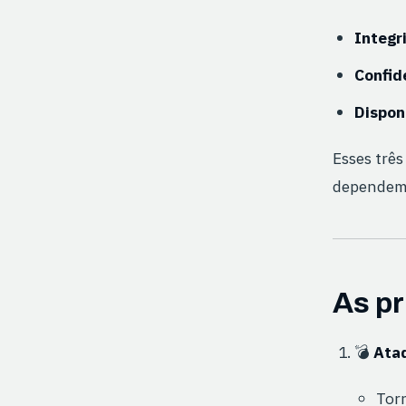
Integr
Confid
Dispon
Esses três
dependem 
As p
💣
Ataq
Torn