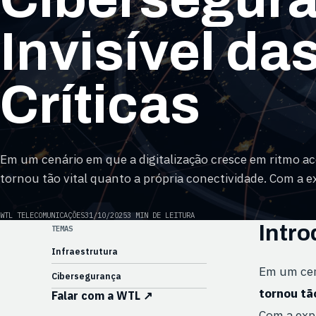
Invisível d
Críticas
Em um cenário em que a digitalização cresce em ritmo ac
tornou tão vital quanto a própria conectividade. Com a ex
WTL TELECOMUNICAÇÕES
31/10/2025
3 MIN DE LEITURA
Intr
TEMAS
Infraestrutura
Em um cen
Cibersegurança
tornou tã
Falar com a WTL
↗
Com a exp