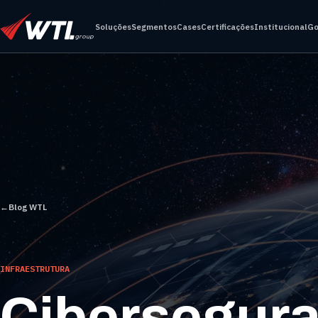
Soluções
Segmentos
Cases
Certificações
Institucional
Go
←
Blog WTL
INFRAESTRUTURA
Cibersegura