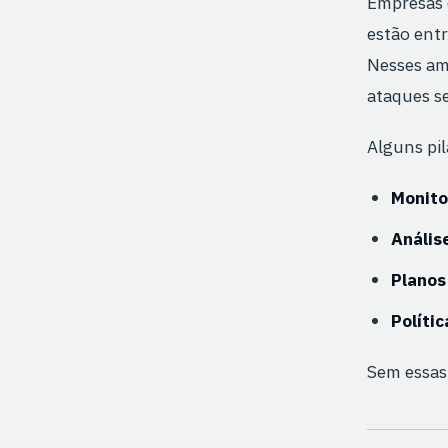
Empresas 
estão entr
Nesses am
ataques s
Alguns pi
Monito
Anális
Planos
Políti
Sem essas