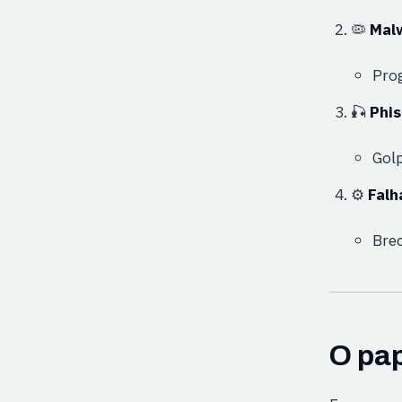
🦠
Mal
Prog
🎣
Phis
Golp
⚙️
Falh
Brec
O pap