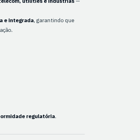
telecom, utilities e indústrias
—
a e integrada
, garantindo que
ação.
formidade regulatória
.