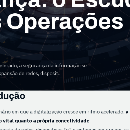
as Operações
elerado, a segurança da informação se
pansão de redes, disposit...
odução
ário em que a digitalização cresce em ritmo acelerado,
a
o vital quanto a própria conectividade
.
ansão de redes, dispositivos IoT e sistemas em nuvem, as