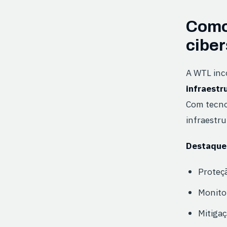
Como
cibe
A WTL inc
infraestru
Com tecno
infraestru
Destaque
Proteçã
Monito
Mitigaç