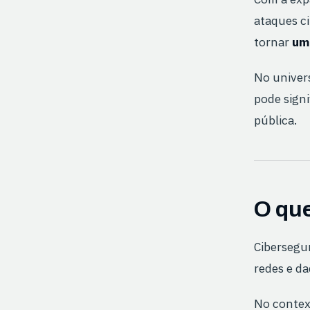
ataques c
tornar
um 
No univer
pode signi
pública.
O que
Cibersegu
redes e da
No context