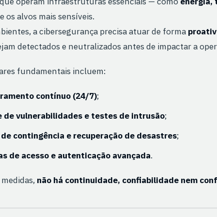
que operam infraestruturas essenciais — como
energia, 
e os alvos mais sensíveis.
bientes, a cibersegurança precisa atuar de forma
proativ
ejam detectados e neutralizados antes de impactar a oper
lares fundamentais incluem:
ramento contínuo (24/7)
;
e de vulnerabilidades e testes de intrusão
;
 de contingência e recuperação de desastres
;
cas de acesso e autenticação avançada
.
 medidas,
não há continuidade, confiabilidade nem con