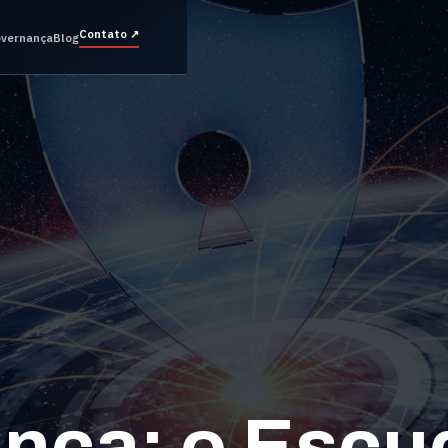
Contato
↗
vernança
Blog
nça: o Escu