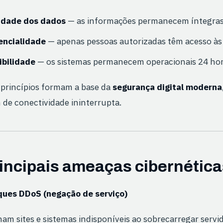
idade dos dados
— as informações permanecem íntegras 
encialidade
— apenas pessoas autorizadas têm acesso às
ibilidade
— os sistemas permanecem operacionais 24 hora
 princípios formam a base da
segurança digital moderna
de conectividade ininterrupta.
rincipais ameaças cibernétic
ues DDoS (negação de serviço)
am sites e sistemas indisponíveis ao sobrecarregar serv