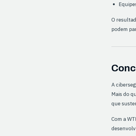
Equipes
O resulta
podem par
Conc
A ciberse
Mais do qu
que susten
Com a WTL
desenvolv