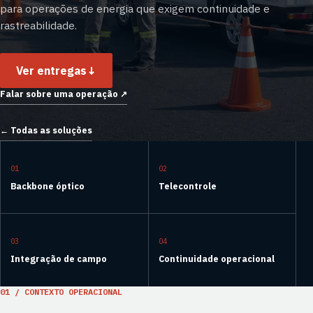
para operações de energia que exigem continuidade e
rastreabilidade.
Ver entregas
↓
Falar sobre uma operação
↗
←
Todas as soluções
01
02
Backbone óptico
Telecontrole
03
04
Integração de campo
Continuidade operacional
01 / CONTEXTO OPERACIONAL